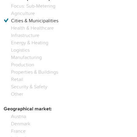
Focus: Sub-Metering
Agriculture
Cities & Municipalities
Health & Healthcare
Infrastructure
Energy & Heating
Logistics
Manufacturing
Production
Properties & Buildings
Retail
Security & Safety
Other
Geographical market:
Austria
Denmark
France